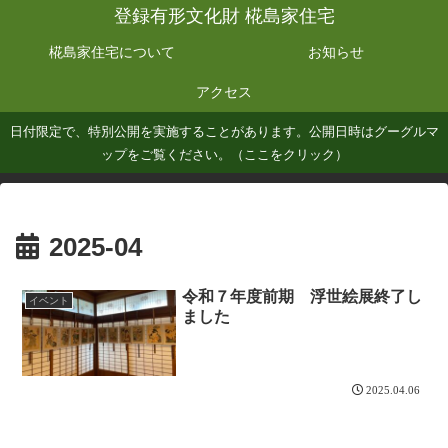
登録有形文化財 椛島家住宅
椛島家住宅について
お知らせ
アクセス
日付限定で、特別公開を実施することがあります。公開日時はグーグルマ
ップをご覧ください。（ここをクリック）
2025-04
令和７年度前期 浮世絵展終了し
イベント
ました
2025.04.06